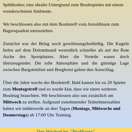
Splittboden
; eine idealer Untergrund zum
Boulespielen
mit einem
wunderschönen Ambiente.
Wir beschlossen also mit dem
Bouletreff
vom
Arnoldinum
zum
Bagnoquadrat
umzuziehen.
Zunächst war der Belag noch gewöhnungsbedürftig. Die Kugeln
liefen auf dem
Dolomitsand
wesentlich schneller als auf der Rote
Asche des Sportplatzes. Aber die Vorteile waren doch
überzeugender. Die tolle Atmosphäre und die günstige Lage
zwischen Burgsteinfurt und
Borghorst
gaben den Ausschlag.
Über die Jahre wuchs der Bouletreff.
Bald kamen bis zu 20 Spieler
zum
Montagstreff
und es wurde klar, dass wir einen weiteren
Bouletag
brauchten. Wir beschlossen also uns zusätzlich am
Mittwoch
zu treffen. Aufgrund zunehmender Teilnehmerzahlen
haben wir mittlerweile an drei Tagen (
Montags, Mittwochs und
Donnerstags
) ab 17:00 Uhr Training.
Der Wechsel ins "Profilager"