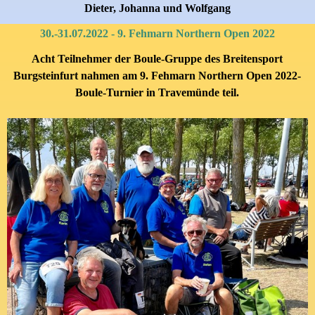
Dieter, Johanna und Wolfgang
30.-31.07.2022 - 9. Fehmarn Northern Open 2022
Acht Teilnehmer der
Boule-Gruppe
des Breitensport
Burgsteinfurt
nahmen am
9. Fehmarn Northern Open 2022-
Boule-
Turnier in Travemünde teil.