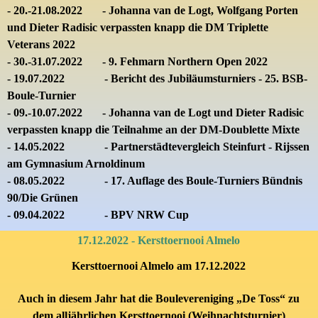
- 20.-21.08.2022 -
J
ohanna van de Logt, Wolfgang Porten
und Dieter Radisic verpassten knapp die
DM Triplette
Veterans 2022
- 30.-31.07.2022 - 9. Fehmarn Northern Open 2022
- 19.07.2022 - Bericht des Jubiläumsturniers - 25. BSB-
Boule-Turnier
- 09.-10.07.2022 -
J
ohanna van de Logt und Dieter Radisic
verpassten knapp die Teilnahme an der DM-
Doublette Mixte
- 14.05.2022 - Partnerstädtevergleich Steinfurt - Rijssen
am Gymnasium Arnoldinum
- 08.05.2022
-
17. Auflage des Boule-Turniers Bündnis
90/Die Grünen
- 09.04.2022 - BPV NRW Cup
17.12.2022 - Kersttoernooi Almelo
Kersttoernooi Almelo am 17.12.2022
Auch in diesem Jahr hat die Boulevereniging „De Toss“ zu
dem alljährlichen Kersttoernooi (Weihnachtsturnier)