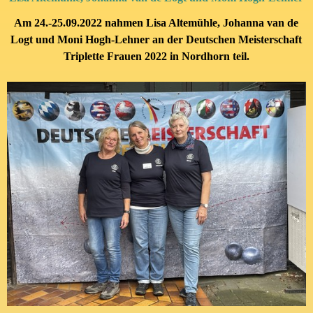
Am 24.-25.09.2022 nahmen
Lisa Altemühle,
Johanna van de
Logt
und Moni Hogh-Lehner
an der Deutschen Meisterschaft
Triplette Frauen 2022 in
Nordhorn teil.