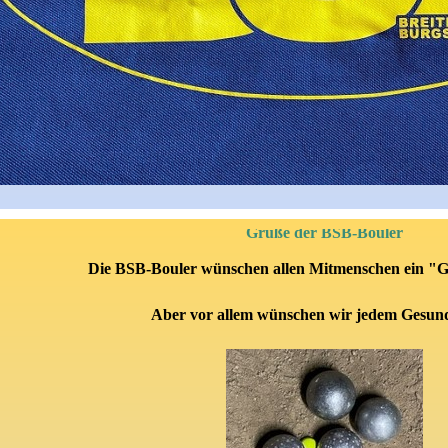
Grüße der BSB-Bouler
Die BSB-Bouler wünschen allen Mitmenschen ein "
G
Aber vor allem wünschen wir jedem Gesun