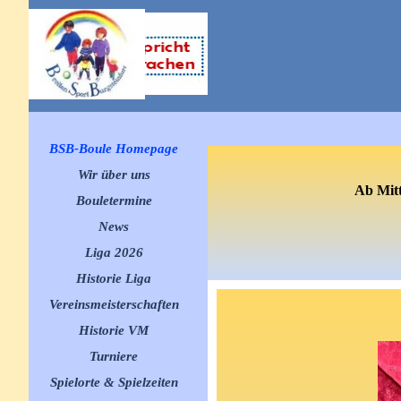
Direkt zum Seiteninhalt
Menü überspringen
BSB-Boule Homepage
Wir über uns
Ab Mitt
Bouletermine
▼
News
▼
Liga 2026
▼
Historie Liga
▼
Vereinsmeisterschaften
▼
Historie VM
▼
Turniere
▼
Spielorte & Spielzeiten
▼