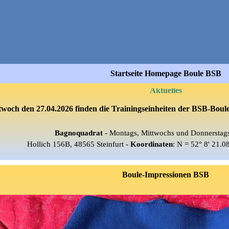
Startseite Homepage Boule BSB
Aktuelles
woch den 27.04.2026 finden die Trainingseinheiten der BSB-Boul
Bagnoquadrat
-
Montags
, Mittwochs und
Donnerstag
Hollich 156B, 48565 Steinfurt
-
Koordinaten
: N = 52° 8' 21.0
Boule-Impressionen BSB