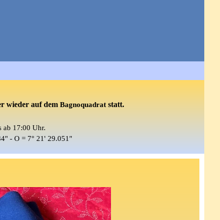
er
wieder
auf dem
statt
.
Bagnoquadrat
s
ab 17:00 Uhr.
84" - O = 7° 21' 29.051"