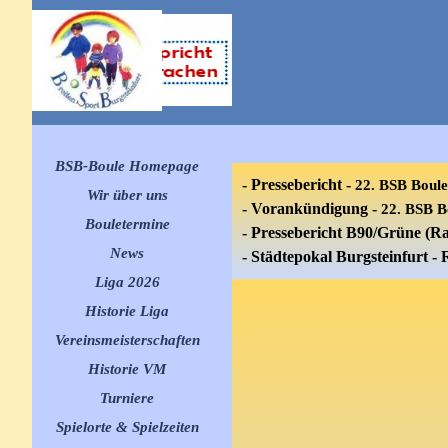
Direkt zum Seiteninhalt
Menü überspringen
BSB-Boule Homepage
-
Pressebericht -
22. BSB Boule
Wir über uns
-
Vorankündigung -
22. BSB B
Bouletermine
▼
-
Pressebericht B90/Grüne (R
News
▼
-
Städtepokal
Burgsteinfurt - 
Liga 2026
▼
Historie Liga
▼
Vereinsmeisterschaften
▼
Historie VM
▼
Turniere
▼
Spielorte & Spielzeiten
▼