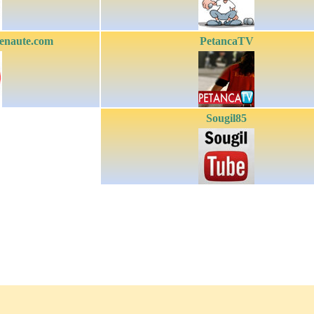
tenaute.com
PetancaTV
Sougil85