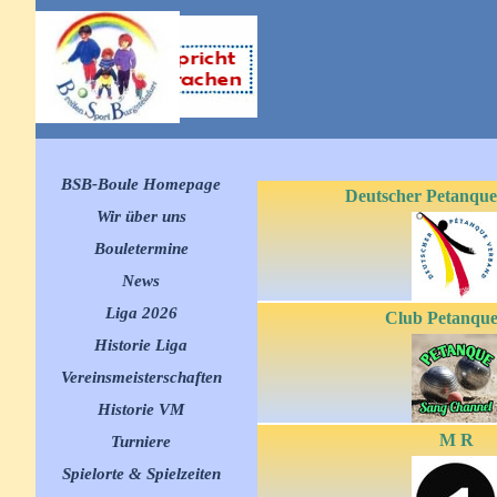
Direkt zum Seiteninhalt
Menü überspringen
BSB-Boule Homepage
Deutscher Petanqu
Wir über uns
Bouletermine
▼
News
▼
Liga 2026
▼
Club Petanqu
Historie Liga
▼
Vereinsmeisterschaften
▼
Historie VM
▼
M R
Turniere
▼
Spielorte & Spielzeiten
▼