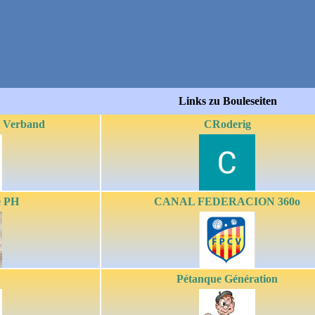
Links zu Bouleseiten
e Verband
CRoderig
e PH
CANAL FEDERACION 360o
Pétanque Génération