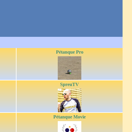
Pétanque Pro
SpreuTV
Pétanque Movie