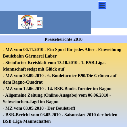
Direkt zum Seiteninhalt
Menü überspringen
Presseberichte 2010
-
MZ
vom 06.11.2010 - Ein Sport für jedes Alter - Einweihung
Boulebahn Gärtnerei Laber
-
Steinfurter Kreisblatt
vom 13.10.2010 - 1.
BSB-Liga-
Mannschaft steigt mit Glück auf
-
MZ vom 28.09.2010
- 6. Bouleturnier B90/Die Grünen auf
dem Bagno-Quadrat
-
MZ
vom 12.06.2010 - 14. BSB-Boule-Turnier im Bagno
-
Allgemeine Zeitung
(Online-Ausgabe)
vom 06.06.2010 -
Schweinchen-Jagd im Bagno
-
MZ
vom
03.05.2010
- Der Bouletreff
-
BSB-Bericht
vom
03.05.2010
- Saisonstart 2010 der beiden
BSB-Liga-Mannschaften